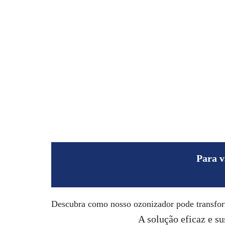
Ozoni
Tecnologia de
Para v
Descubra como nosso ozonizador pode transform
A solução eficaz e su