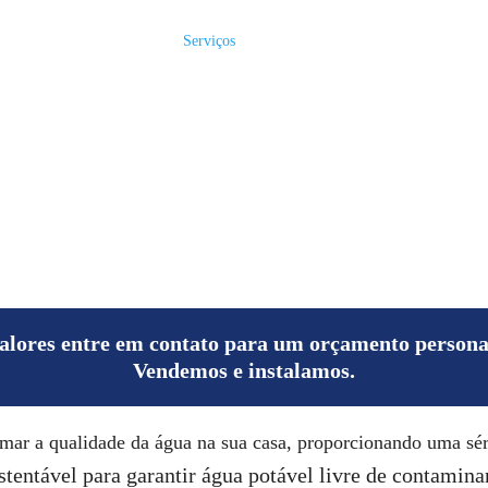
Início
Serviços
Galeria
Sobre
zador para Caixa d'Água Resid
 Purificação de Água de Última Geração com Instalaçã
Água Mais Limpa e Saudável
alores entre em contato para um orçamento persona
Vendemos e instalamos.
ar a qualidade da água na sua casa, proporcionando uma séri
stentável para garantir água potável livre de contamina