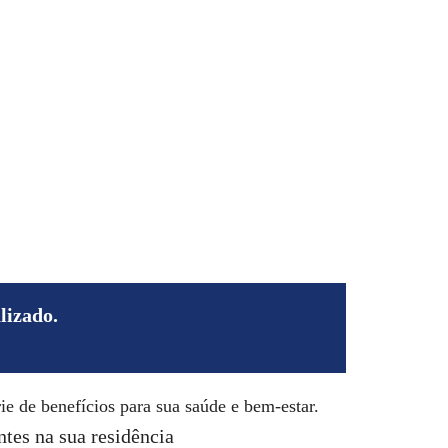
 Nós
Contato
encial
o Profissional
lizado.
e de benefícios para sua saúde e bem-estar.
ntes na sua residência